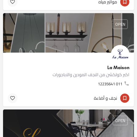
مواتير مياه
OPEN
La Maison
اكبر كولكشن من النجف المودرن والاباجورات
011 12235641
نجف و أضاءة
OPEN