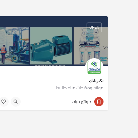
OPEN
تكنوتانك
مواتير ومضخات مياه كالبيدا
01023430301
مواتير مياه