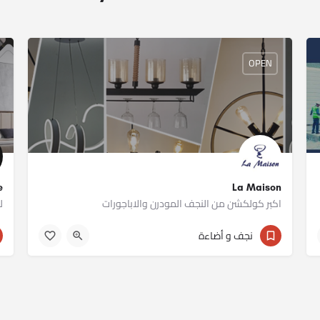
OPEN
La Maison
re
اكبر كولكشن من النجف المودرن والاباجورات
ل
011 12235641
نجف و أضاءة