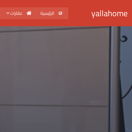
yallahome
الرئيسية
عقارات