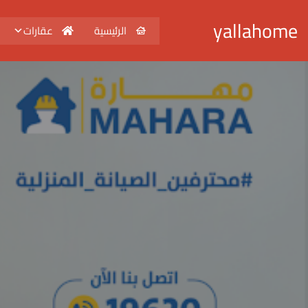
yallahome
الرئيسية
عقارات