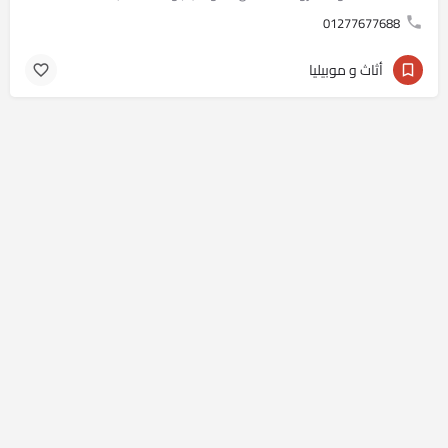
01277677688
أثاث و موبيليا