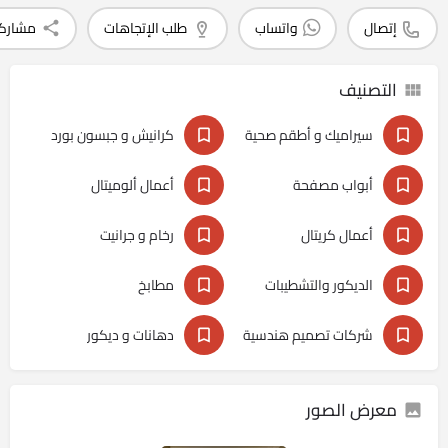
إتصال
واتساب
طلب الإتجاهات
مشارك
التصنيف
سيراميك و أطقم صحية
كرانيش و جبسون بورد
أبواب مصفحة
أعمال ألوميتال
أعمال كريتال
رخام و جرانيت
الديكور والتشطيبات
مطابخ
شركات تصميم هندسية
دهانات و ديكور
معرض الصور