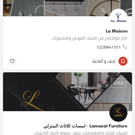
La Maison
اكبر كولكشن من النجف المودرن والاباجورات
011 12235641
نجف و أضاءة
OPEN
Lamasat Furniture - لمسات للاثاث المنزلي
لمسات للاثاث والمفروشات شغل عموله بأجود الاخشاب