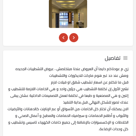
تفاصيل
زي م عودناكم دايما أن العروض عندنا مبتخلصش ، عروض التشطيبات الجديده
ومش عند حد غير هوم ماركت للديكورات والتشطيبات ⁦ ⁩
قبل ما نتكلم عن اسعار تشطيب شقق او فيلات لازم
نشرح الأول إن تكلفة التشطيب هي جزئين واحد و هي الخامات اللازمة للتشطيب و
إتنين و هي المصنعية و طبعا في تكلفة لعمل التصميمات الداخلية عشان يبقى
عندك تصور للشكل النهائي قبل بداية التنفيذ
الان يمكنك أن تختار كل الخامات من الأسواق أو عبر الإنترنت كالدهانات والأرضيات
والأبواب و أطقم الحمامات و سيراميك الحمامات والمطبخ و أعمال الصحي و
الخلاطات و الإكسسوارات بالإضافة إلى جميع خامات الكهرباء تاسيس وتشطيب و
كل وحدات الإضاءة.