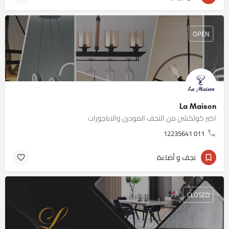
OPEN
La Maison
اكبر كولكشن من النجف المودرن والاباجورات
011 12235641
نجف و أضاءة
CLOSED