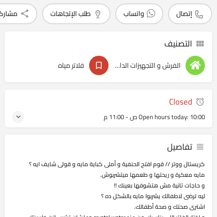
إتصال
واتساب
طلب الإتجاهات
مشارك
التصنيف
الفرش و التجهيزات الداخليه
فلاتر مياه
Closed
10:00 ص - 11:00 م
Open hours today:
تفاصيل
كريستال ووتر // قوم افتح الحنفية و أملى كباية مايه و قولى شايف ايه ؟
مايه معكرة و ريحتها و طعمها ميتشربوش.
و حاجات تانية مش هتشوفها بعينك !!
ليه ترضى لاطفالك يشربوا مايه بالشكل ده ؟
اشترى صحتك و صحة أطفالك.