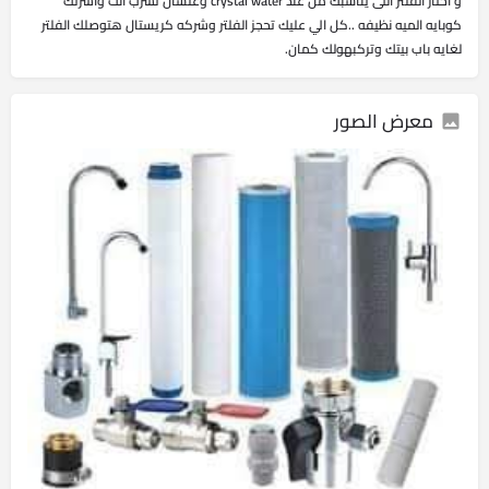
و اختار الفلتر اللى يناسبك من عند crystal water وعلشان تشرب انت واسرتك
كوبايه الميه نظيفه ..كل الي عليك تحجز الفلتر وشركه كريستال هتوصلك الفلتر
لغايه باب بيتك وتركبهولك كمان.
معرض الصور