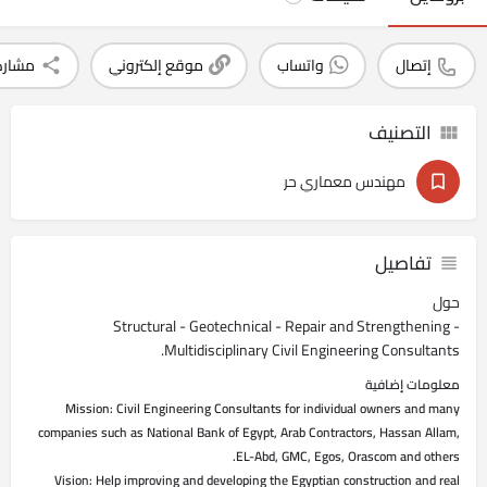
إتصال
واتساب
موقع إلكتروني
مشارك
التصنيف
مهندس معماري حر
تفاصيل
حول
Structural - Geotechnical - Repair and Strengthening -
Multidisciplinary Civil Engineering Consultants.
معلومات إضافية
Mission: Civil Engineering Consultants for individual owners and many
companies such as National Bank of Egypt, Arab Contractors, Hassan Allam,
EL-Abd, GMC, Egos, Orascom and others.
Vision: Help improving and developing the Egyptian construction and real