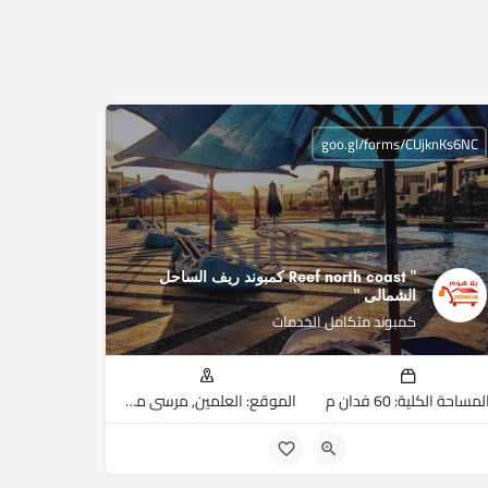
goo.gl/forms/CUjknKs6NC
" Reef north coast كمبوند ريف الساحل
الشمالى ‏"
كمبوند متكامل الخدمات
لمساحة الكلية: 60 فدان م
الموقع: العلمين, مرسى مطروح