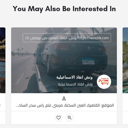
You May Also Be Interested In
https://winchk.com/ونش-انقاذ-العاشر-من-رمضان-2/
ونش انقاذ الاسماعيلية
ونش انقاذ الاسماعيلية
الموقع: القاهرة, العين السخنة, مرسي علم, راس سدر, الساحل الشمالي, العبور, جنوب سيناء, البحر الأحمر, مرسى مطروح
ا