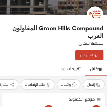
Green Hills Compound المقاولون
العرب
للاستثمار العقارى
اتصل الآن
بروفايل
تقييمات
0
إتصال
واتساب
طلب الإتجاهات
مشارك
موقع الكمبوند