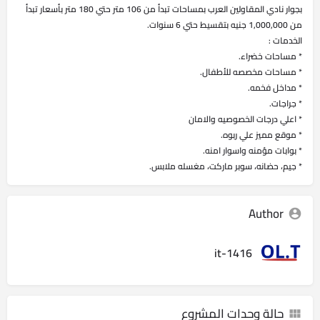
بجوار نادي المقاولين العرب بمساحات تبدأ من 106 متر حتي 180 متر بأسعار تبدأ
من 1,000,000 جنيه بتقسيط حتي 6 سنوات.
الخدمات :
* مساحات خضراء.
* مساحات مخصصه للأطفال.
* مداخل فخمه.
* جراجات.
* اعلي درجات الخصوصيه والامان
* موقع مميز علي ربوه.
* بوابات مؤمنه واسوار امنه.
* جيم، حضانه، سوبر ماركت، مغسله ملابس.
Author
it-1416
حالة وحدات المشروع