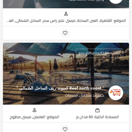
الموقع: القاهرة, العين السخنة, مرسي علم, راس سدر, الساحل الشمالي, العبور, جنوب سيناء, البحر الأحمر, مرسى مطروح
goo.gl/forms/CUjknKs6NC
" Reef north coast كمبوند ريف الساحل الشمالى ‏"
كمبوند متكامل الخدمات
المساحة الكلية: 60 فدان م
الموقع: العلمين, مرسى مطروح