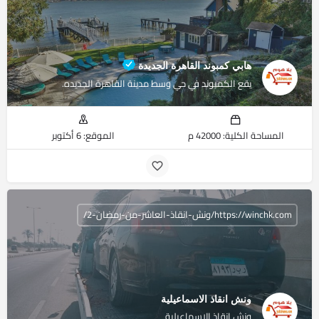
هابي كمبوند القاهرة الجديدة
يقع الكمبوند في حي وسط مدينة القاهرة الجديده.
المساحة الكلية: 42000 م
الموقع: 6 أكتوبر
https://winchk.com/ونش-انقاذ-العاشر-من-رمضان-2/
ونش انقاذ الاسماعيلية
ونش انقاذ الاسماعيلية